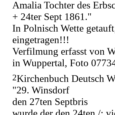
Amalia Tochter des Erbsc
+ 24ter Sept 1861."
In Polnisch Wette getauft
eingetragen!!!
Verfilmung erfasst von W
in Wuppertal, Foto 0773
2
Kirchenbuch Deutsch We
"29. Winsdorf
den 27ten Septbris
wurde der den 24ten /: vi